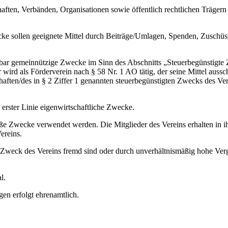
en, Verbänden, Organisationen sowie öffentlich rechtlichen Trägern 
e sollen geeignete Mittel durch Beiträge/Umlagen, Spenden, Zuschüs
lbar gemeinnützige Zwecke im Sinn des Abschnitts „Steuerbegünstigte
wird als Förderverein nach § 58 Nr. 1 AO tätig, der seine Mittel aussch
aften/des in § 2 Ziffer 1 genannten steuerbegünstigten Zwecks des Ve
in erster Linie eigenwirtschaftliche Zwecke.
e Zwecke verwendet werden. Die Mitglieder des Vereins erhalten in ih
ereins.
Zweck des Vereins fremd sind oder durch unverhältnismäßig hohe Ve
l.
n erfolgt ehrenamtlich.