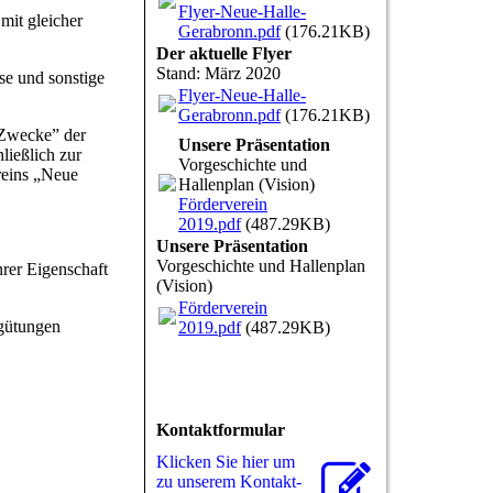
Flyer-Neue-Halle-
mit gleicher
Gerabronn.pdf
(176.21KB)
Der aktuelle Flyer
Stand: März 2020
se und sonstige
Flyer-Neue-Halle-
Gerabronn.pdf
(176.21KB)
 Zwecke” der
Unsere Präsentation
ließlich zur
Vorgeschichte und
reins „Neue
Hallenplan (Vision)
Förderverein
2019.pdf
(487.29KB)
Unsere Präsentation
Vorgeschichte und Hallenplan
rer Eigenschaft
(Vision)
Förderverein
rgütungen
2019.pdf
(487.29KB)
Kontaktformular
Klicken Sie hier um
zu unserem Kon­takt­